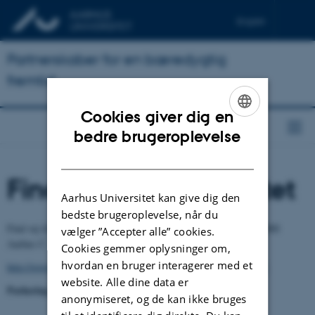
English
Partnerskaber for en bæredygtig
fremtid
Cookies giver dig en
ENGLISH
bedre brugeroplevelse
DANISH
Find vej til universitetet
Aarhus Universitet kan give dig den
bedste brugeroplevelse, når du
Find vej til Aulaen på Aarhus Universitet, Nordre Ringgade 4, 8000
vælger ”Accepter alle” cookies.
Aarhus C - bygning 1412:
Cookies gemmer oplysninger om,
hvordan en bruger interagerer med et
http://www.au.dk/om/organisation/find-au/bygningskort/?b=1412
website. Alle dine data er
Parkering
anonymiseret, og de kan ikke bruges