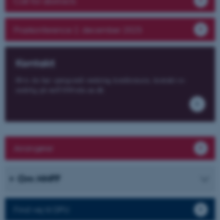
Call for abstracts
Nødvendige
Statistiske
Marketing
Funktionelle
Uklassificerede
Prækonference 2. december 2025
Nødvendige cookies hjælper
Kontakt
med at gøre hjemmesiden
Hvis du har spørgsmål omkring konferencen, kontakt os
brugbar ved at aktivere nogle
endelig på nnff10@edu.au.dk
grundlæggende funktioner
som navigation mm.
Hjemmesiden kan ikke
fungerer uden disse cookies.
Arrangører
Navn
Udbyder / Domæne
Om NNFF
be_typo_user
TYPO3 Association
.au.dk
Find vej til DPU