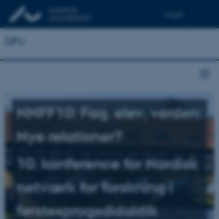
English
DPU
NNFF10: Fag, elev, verden:
Nye relationer?
10. konference for Nordisk
netværk for forskning i
førstesprogsdidaktik