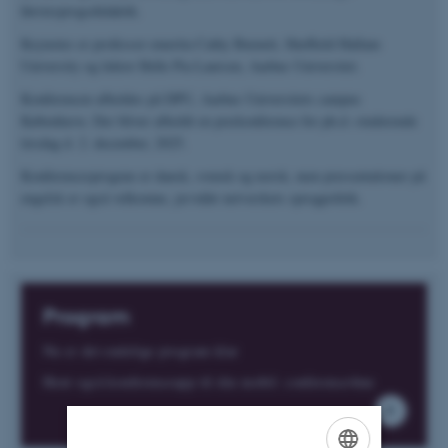
førstesprogsdidaktik.
Keynotes er professor emerita Cathy Burnett, Sheffield Hallam
University og lektor Helle Pia Laursen, Aarhus Universitet.
Konferencen afholdes på DPU, Aarhus Universitets campus
København. Der bliver afholdt en prækonference for ph.d.-studerende
tirsdag d. 2. december, 2025.
Konferencesprogene er dansk, svensk og norsk, men præsentationer på
engelsk er også velkomne, jævnfør netværkets sprogpolitik.
Program
Nu er det endelige program klar
Hent også konferenceapp til din mobil: conference4me