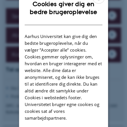
Cookies giver dig en
ENGLISH
bedre brugeroplevelse
Sessionsoversigt
DANISH
Abstractbog
Aarhus Universitet kan give dig den
bedste brugeroplevelse, når du
vælger ”Accepter alle” cookies.
Konferenceantologi
Cookies gemmer oplysninger om,
hvordan en bruger interagerer med et
Tid og sted
website. Alle dine data er
anonymiseret, og de kan ikke bruges
til at identificere dig direkte. Du kan
Den 3.-4. december 2025
altid ændre dit samtykke under
Prækonference for ph.d.-studerende 2. december, 2025.
Cookies i webstedets footer.
Universitetet bruger egne cookies og
DPU, Aarhus Universitet, Campus København, Tuborgvej 164, 2400
cookies sat af vores
København NV
samarbejdspartnere.