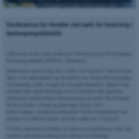
Konference for Nordisk netværk for forskning i
førstesprogsdidaktik
Velkommen til den tiende konference i Nordisk netværk for forskning i
førstesprogsdidaktik (NNFF10) i København.
Konferencens tema er
Fag, elev, verden: nye relationer?
Med det tema
åbner vi for undersøgelser og overvejelser over skolens førstesprogfag i
en foranderlig verden. Lægger for eksempel klimakrise, ulighed, krig,
mobilitet eller digital udvikling op til at accentuere eller gentænke
relationerne mellem skolens førstesprogsfag og verden? Hvad betyder
det for, hvordan vi forstår og undersøger elevens rolle i
undervisningen, og dannelsesmuligheder? Hvilke teoridannelser kan
bidrage til at udforske temaet, og hvilke studier har vi brug for?
Vi byder velkommen til bidrag, der adresserer konferencens tema, men
inviterer også bredt til bidrag med relevans for forskning i