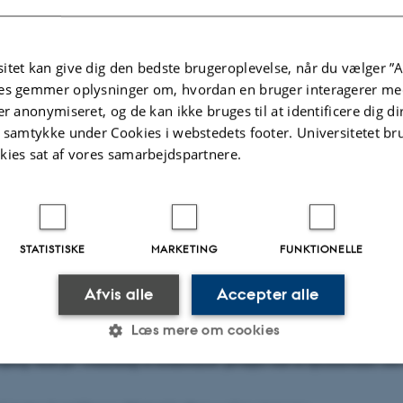
år af fem parallelle workshops:
orandring og forhandling
itet kan give dig den bedste brugeroplevelse, når du vælger ”A
rhed og retten til byen
es gemmer oplysninger om, hvordan en bruger interagerer med
 byrum
er anonymiseret, og de kan ikke bruges til at identificere dig d
 demokrati og kampen om gaden
t samtykke under Cookies i webstedets footer. Universitetet br
kies sat af vores samarbejdspartnere.
af byen i et historisk perspektiv
t deltage på:
 oplæg. Indsend abstract (100-150 ord) + kortfattet biografisk info til email:
STATISTISKE
MARKETING
FUNKTIONELLE
 på abstract sker senest den 15. juni.
Afvis alle
Accepter alle
læg skal også tilmelde sig via ’Tilmelding til konferencen’ på højre side af 
Læs mere om cookies
oplæg. Klik på ’Tilmelding til konferencen’ på højre side af hjemmesiden. Der e
Statistiske
Marketing
Funktionelle