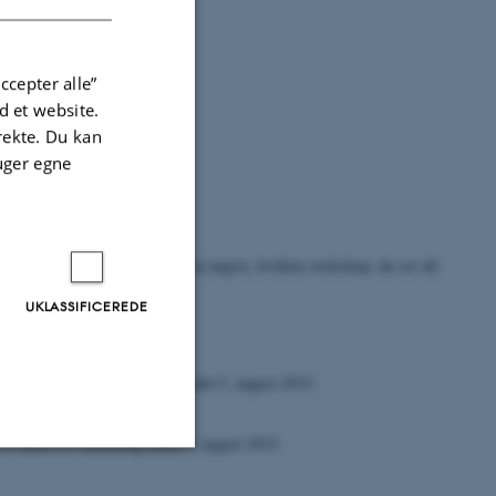
ccepter alle”
 et website.
irekte. Du kan
uger egne
rettentilbyen@cas.au.dk
. Husk at angive, hvilken workshop, du ser dit
UKLASSIFICEREDE
konferencens hjemmeside senest den 5. august 2015.
r åbent for tilmelding indtil 5. august 2015.
Uklassificerede