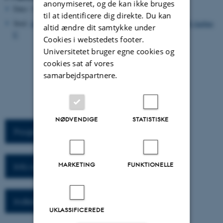
anonymiseret, og de kan ikke bruges
Dato: 13.-14. august 2015
til at identificere dig direkte. Du kan
Sted:
Aarhus Universitet, bygning 1441, Taasingegade 3, 8000 Aarhus
altid ændre dit samtykke under
C
Cookies i webstedets footer.
Universitetet bruger egne cookies og
cookies sat af vores
samarbejdspartnere.
NØDVENDIGE
STATISTISKE
Program
MARKETING
FUNKTIONELLE
Info om tilmelding
Indkaldelse af bidrag
UKLASSIFICEREDE