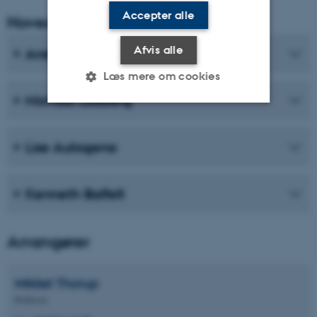
Accepter alle
Hovedoplægsholdere
Afvis alle
Anders Lund Hansen
Læs mere om cookies
Michael Lodberg
Nødvendige
Statistiske
Marketing
Lise Autogena
Funktionelle
Uklassificerede
Kenneth Balfelt
Nødvendige cookies hjælper
med at gøre hjemmesiden
Arrangører
brugbar ved at aktivere nogle
grundlæggende funktioner
Mikkel
Thorup
som navigation mm.
Professor
Hjemmesiden kan ikke