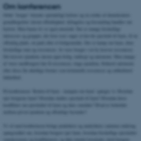
Om konferencen
Ordet ’borger’ betyder oprindeligt byboer og en række af demokratiets
grundbegreber såsom offentlighed, deltagelse og forsamling handler om
bylivet. Men byens liv er også omstridt. Der er mange forskellige
interesser og grupper, der hver især søger at hævde ejerskab til byen, til en
offentlig plads, en park eller et boligområde. Der er kamp om byen, dens
forskellige rum og ressourcer. At være borger i en by kræver ressourcer.
Det kræver ejendom såsom egen bolig, indtægt og autonomi. Men mange
af vores medborgere har få ressourcer, ringe ejendom, blokeret autonomi
eller disse får uheldige former som kriminelle ressourcer og subkulturel
lukkethed.
På konferencen ’Retten til byen – kampen om byen’ spørger vi: Hvordan
ejer borgerne byen? Hvordan skabes ejerskab til byen? Hvordan løses
konflikter om ejerskabet til byen og dens områder? Hvad er forholdet
mellem privat ejendom og offentlige bysteder?
Vi vil med konferencen bringe praktikere og analytikere sammen omkring
spørgsmålet om, hvordan borgere ejer byen, hvordan forskellige ejerskaber
sameksisterer og konfliktuerer, og ikke mindst hvorledes såvel borgere