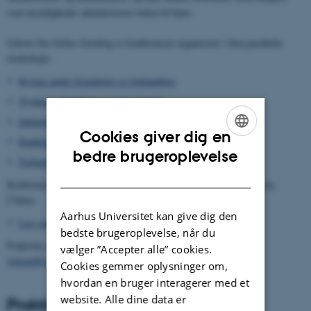
som myndigheder administrerer retten til byen.
Udover fire fælles foredrag er konferencen organiseret i fem parallelle
workshops:
Byrum under forandring og forhandling
Tryghed, sikkerhed og retten til byen
Inkluderende byrum
Cookies giver dig en
Radikalisme, demokrati og kampen om gaden
ENGLISH
bedre brugeroplevelse
Forhandlingen af byen i et historisk perspektiv
DANISH
Konferencen er arrangeret af forskningsgruppen Contested Property
Claims.
Aarhus Universitet kan give dig den
Læs mere om Contested Property Claims her
bedste brugeroplevelse, når du
Praktiske spørgsmål vedr. konferencen bedes sendt til
vælger ”Accepter alle” cookies.
rettentilbyen@cas.au.dk
Cookies gemmer oplysninger om,
hvordan en bruger interagerer med et
website. Alle dine data er
Praktisk information