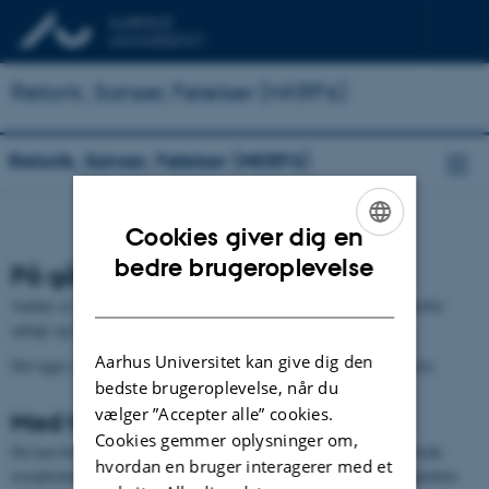
Retorik, Sanser, Følelser (NKRF6)
Retorik, Sanser, Følelser (NKRF6)
Cookies giver dig en
ENGLISH
bedre brugeroplevelse
På gåben
DANISH
Aarhus er en ren by, som er godt og kompakt indrettet. Det er derfor
oplagt og hyggeligt at komme rundt i byen på gåben.
Aarhus Universitet kan give dig den
Det tager cirka 30 minutter at gå fra midtbyen og op til universitetet.
bedste brugeroplevelse, når du
vælger ”Accepter alle” cookies.
Med taxa
Cookies gemmer oplysninger om,
Du kan bestille en taxa på telefonnummer (+45) 8948 4848 eller bede
hvordan en bruger interagerer med et
receptionisten på dit hotel om at bestille en. Lige ude foran banegårdens