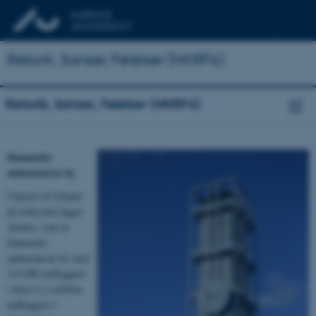
Retorik, Sanser, Følelser (NKRF6)
Retorik, Sanser, Følelser (NKRF6)
Danmarks
andenstørste by
I hjertet af Jylland
på østkysten ligger
Aarhus, som er
Danmarks
andenstørste by med
315.000 indbyggere
i byen (1,2 million
indbyggere i