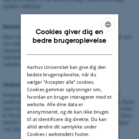
populære mødesteder.
Historisk Latinerkvarter
Cookies giver dig en
Denne ældste del af byen emmer af kreativitet og trendy atmosfære med
ENGLISH
bedre brugeroplevelse
sine smalle, brostensbelagte gader, hyggelige baggårde og små,
DANISH
charmerende butikker. De behagelige caféer og restauranter med
indbydende menukort fuldender den karakteristiske stemning i
Latinerkvarteret.
Aarhus Universitet kan give dig den
bedste brugeroplevelse, når du
vælger ”Accepter alle” cookies.
Moderne arkitektur
Cookies gemmer oplysninger om,
En blanding af gamle, historiske bygninger og moderne arkitektur
hvordan en bruger interagerer med et
karakteriserer Aarhus, som lige nu gennemgår en hurtig udvikling. Bjarke
website. Alle dine data er
Ingels Group, BIG, er hjernerne bag dele af det nye havnekvarter, Aarhus
anonymiseret, og de kan ikke bruges
Ø. Moesgaard Museum er designet af Henning Larsen Architects. Byens
til at identificere dig direkte. Du kan
berømte vartegn, Rådhuset, er designet af den berømte danske designer
altid ændre dit samtykke under
Arne Jacobsen.
Cookies i webstedets footer.