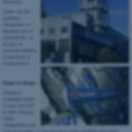
Storaarhus).
Aarhus, der blev
grundlagt i
vikingetiden, er i
dag kendt som en
universitetsby, og
det giver en
dynamiske blanding
af ung energi og
levende historie.
Bygget af vikinger
Vikingerne
grundlagde Aarhus
for mere end 1200
år siden. Dengang
sejlede
vikingeskibene hele
vejen op ad Aarhus Å, som også nu er synlig i midtbyen med mange