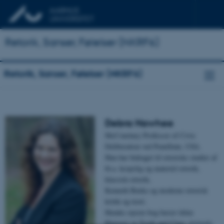
Retorik, Sanser, Følelser (NKRF6)
Retorik, Sanser, Følelser (NKRF6)
Debra Hawhee
McCourtney Professor of Civic
Deliberation ved PennState, USA.
Hun har bidraget til retoriske studier af
bl.a. kropslig og materiel retorik,
klassisk retorik,
Kenneth Burke og moderne retorisk
kritik og teori.
Hendes nyeste bog bærer titlen
Rhetoric in Tooth and Claw: Animals,