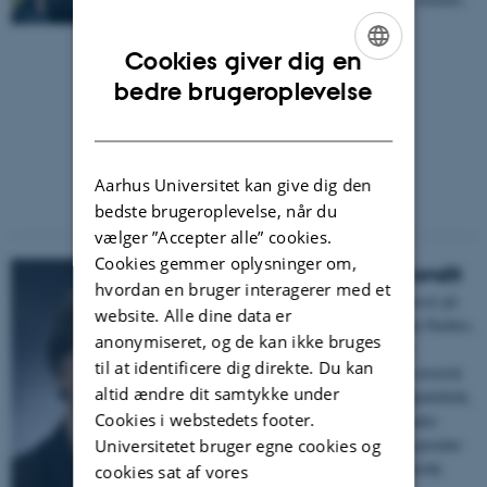
Language, Sensation.
Cookies giver dig en
ENGLISH
bedre brugeroplevelse
DANISH
Aarhus Universitet kan give dig den
bedste brugeroplevelse, når du
vælger ”Accepter alle” cookies.
Cookies gemmer oplysninger om,
Celeste Michelle Condit
hvordan en bruger interagerer med et
Distinguished Research Professor på
website. Alle dine data er
Department of Communication Studies,
anonymiseret, og de kan ikke bruges
University of Georgia.Hendes
til at identificere dig direkte. Du kan
betydelige bidrag til moderne retorisk
altid ændre dit samtykke under
kritik rummer bl.a. studier i epideiktik,
Cookies i webstedets footer.
polysemi og retorisk dyd. Hendes
aktuelle forskningsinteresser spænder
Universitetet bruger egne cookies og
fra human genetik til patos i kritik.
cookies sat af vores