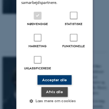
samarbejdspartnere.
NØDVENDIGE
STATISTISKE
MARKETING
FUNKTIONELLE
James Phelan
Distinguished professor ved Ohio
UKLASSIFICEREDE
University (USA) og æresprofessor
ved Aarhus Universitet. Han er
Accepter alle
redaktør af tidsskriftet
Narrative
og
medredaktør af bogserien
The Theory
Afvis alle
and Interpretation of Narrative
.
Han har skrevet og redigeret en lang
Læs mere om cookies
række bøger og artikler om retorik,