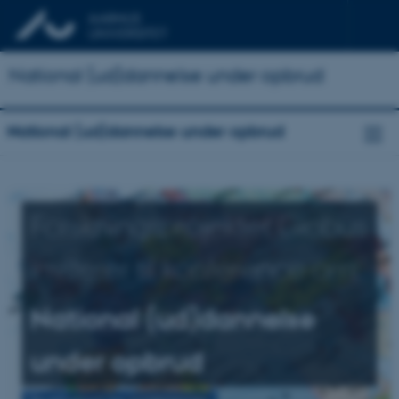
National (ud)dannelse under opbrud
National (ud)dannelse under opbrud
Forskningsprojektet Globus
inviterer til konference om:
National (ud)dannelse
under opbrud