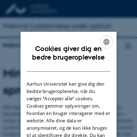
National (ud)dannelse under opbrud
National (ud)dannelse under opbrud
Cookies giver dig en
ENGLISH
bedre brugeroplevelse
DANISH
Minoritetselever i
Aarhus Universitet kan give dig den
sprogfagene
bedste brugeroplevelse, når du
vælger ”Accepter alle” cookies.
Cookies gemmer oplysninger om,
Med udgangspunkt i den danske og canadiske grundskole diskuteres
hvordan en bruger interagerer med et
betydningen af den nationale sprogpolitik for minoritetselevers plads i
website. Alle dine data er
skolens sprogfag. Sprogfag indeholder både en sprog- og kulturdimension
og baserer sig i forhold til begge dimensioner på et principielt elevcentreret
anonymiseret, og de kan ikke bruges
læringssyn. Spørgsmålet er imidlertid i, hvor høj grad skolen lykkes med
til at identificere dig direkte. Du kan