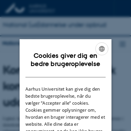
National (ud)dannelse under opbrud
National (ud)dannelse under opbrud
Cookies giver dig en
ENGLISH
bedre brugeroplevelse
Konstruktion af etnisk
DANISH
kompleksitet i
Aarhus Universitet kan give dig den
bedste brugeroplevelse, når du
uddannelse
vælger ”Accepter alle” cookies.
Cookies gemmer oplysninger om,
hvordan en bruger interagerer med et
Lighed, ligestilling og lige muligheder er grundlæggende værdinormer i
website. Alle dine data er
demokratisk uddannelse og indgår som et vigtigt element i