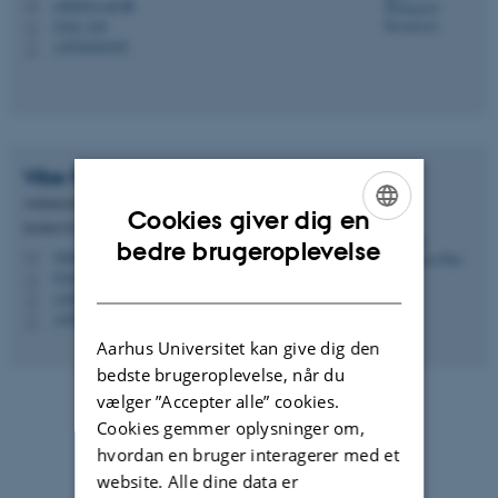
sofia@cs.au.dk
M
5342, 218
H
+4524424345
P
Vibe Falkenhard
Røn
Administrativ medarbejder
Cookies giver dig en
Institut for Datalogi - Sekretariat
ENGLISH
bedre brugeroplevelse
vfa@cs.au.dk
M
5342, 214
DANISH
H
+4593521482
P
+4593521482
P
Aarhus Universitet kan give dig den
bedste brugeroplevelse, når du
vælger ”Accepter alle” cookies.
Cookies gemmer oplysninger om,
hvordan en bruger interagerer med et
website. Alle dine data er