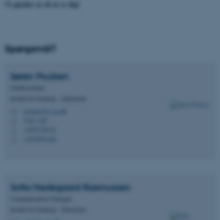
Vi glæder os til at se dig!
Spørgsmål?
Søren
Poulsen
Chefkonsulent
Institut for Datalogi - Sekretariat
poulsen@cs.au.dk
M
5342, 226
H
+4587156131
P
+4520951282
P
Sofia Hedegaard
Rasmussen
Communications Manager
Institut for Datalogi - Sekretariat