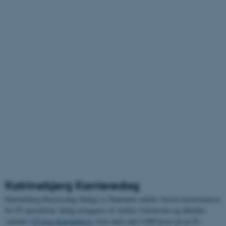
Katrinebjerg Karrieredag
Katrinebjerg Karrieredag (Kdag) er Danmarks måske største karrieremesse
for IT-specialister. Kdag arrangeres af Aarhus Universitet og afholdes
centralt i
IT-byen Katrinebjerg
, hvor mere end 3.000 læser på en IT-