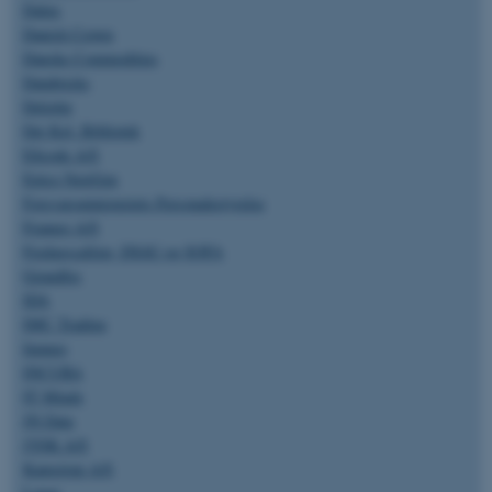
Dalux
Danish Crown
ASP.NET_SessionId
Microsoft Corporation
Danske Commodities
.au.dk
Databricks
Deloitte
Det Kgl. Bibliotek
Eficode A/S
Epico NextGen
JSESSIONID
Oracle Corporation
.au.dk
Forsvarsministeriets Personalestyrelse
Frameo A/S
Fredagscaféen, DSAU og SOFA
Grundfos
ARRAffinity
Microsoft Corporation
IDA
.mitstudie.au.dk
IMC Trading
Immeo
INCUBA
IT Minds
esctx
Microsoft Corporation
JN Data
.login.microsoftonline.com
JYSK A/S
Kamstrup A/S
fpc
Microsoft Corporation
login.microsoftonline.com