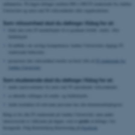
uddannelse. På dagen deltager mellem 800-1.000 IT-studerende fra Aarhus
Universitet og mere end 50 virksomheder eller organisationer.
Som virksomhed skal du deltage i Kdag for at:
finde den rette IT-medarbejder til et graduate forløb, studie- eller
fuldtidsjob.
få indblik i de særlige kompetencer Aarhus Universitets dygtige IT-
studerende behersker.
promovere din virksomhed overfor en bred vifte af
IT-studerende fra
Aarhus Universitet
.
Som studerende skal du deltage i Kdag for at:
møde repræsentanter fra mere end 50 spændende virksomheder.
se aktuelle stillinger til studie- og fuldtidsjobs.
skabe kontakter til relevante personer hos din drømmearbejdsgiver.
Kdag er for alle IT-studerende på Aarhus Universitet, men andre
gratis
interesserede er velkomne på dagen, som er
at deltage i for
besøgende. Følg Katrinebjerg Karrieredag på
Facebook
.