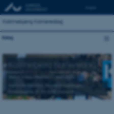
English
Katrinebjerg Karrieredag
Kdag
Katrinebjerg Karrieredag
Næste Kdag afholdes 17. april 2026
Institut for Datalogi, Nygaard-bygningen,
Finlandsgade 21-23, 8200 Aarhus N