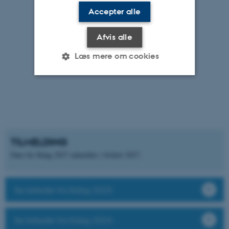
Accepter alle
Afvis alle
Læs mere om cookies
Nødvendige
Statistiske
Marketing
Funktionelle
Uklassificerede
TILMELDING
Dato for Kdag 2027 udmeldes i foråret 2027.
Nødvendige cookies hjælper
med at gøre hjemmesiden
brugbar ved at aktivere nogle
Se billeder fra Kdag 2025
grundlæggende funktioner
som navigation mm.
Hjemmesiden kan ikke
Se billeder fra Kdag 2024