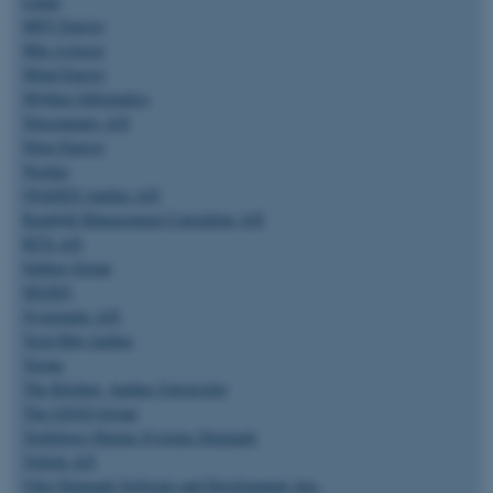
Lunar
MFT Energy
__cf_bm
Cloudflare Inc.
Min A-kasse
.pure.au.dk
Mind Energy
Mjølner Informatics
Netcompany A/S
Nitor Energy
__cf_bm
Cloudflare Inc.
Nordea
.linkedin.com
QIAGEN Aarhus A/S
Rambøll Management Consulting A/S
RTX A/S
__cf_bm
Cloudflare Inc.
Salling Group
.twitter.com
SEGES
Systematic A/S
Tech Hub Aarhus
Terma
ARRAffinitySameSite
Microsoft Corporation
The Kitchen, Aarhus Universitet
.ofn.au.dk
The LEGO Group
Trelleborg Marine Systems Denmark
Trifork A/S
Uber Denmark Software and Development Aps