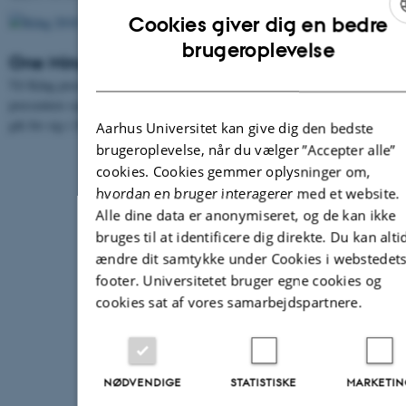
Cookies giver dig en bedre
ENGLI
brugeroplevelse
One Minute Madness 2018
DANIS
Til Kdag præsenterer alle virksomheder ét minut og ét slide til at
præsentere sig selv for de studerende. Se hvordan One Minute madness
gik for sig i 2018 nedenfor.
Aarhus Universitet kan give dig den bedste
brugeroplevelse, når du vælger ”Accepter alle”
cookies. Cookies gemmer oplysninger om,
hvordan en bruger interagerer med et website.
Alle dine data er anonymiseret, og de kan ikke
bruges til at identificere dig direkte. Du kan alti
ændre dit samtykke under Cookies i webstedet
footer. Universitetet bruger egne cookies og
cookies sat af vores samarbejdspartnere.
NØDVENDIGE
STATISTISKE
MARKETI