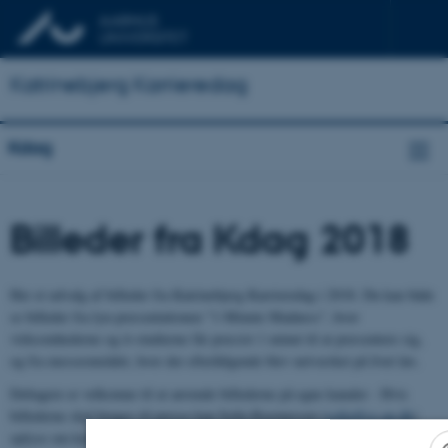
Katrinebjerg Karrieredag
Kdag
Billeder fra Kdag 2018
Her et udvalg af billeder fra Katrinebjerg Karrieredag i 2018. Du kan både
se billeder fra lyn-præsentationen "1-Minute Madness", hvor
virksomhederne og it-studierne får præcist 1 minut til at præsentere sig,
og fra messeområdet, hvor der efterfølgende blev netværket på livet løs.
Deltagere er velkomne til at anvende billederne på egne kanaler - Hvis
billederne skal bruges til presse kan Sofia Rasmussen (
sofia@cs.au.dk
)
oplyse om korrekt angivelse af fotograf.