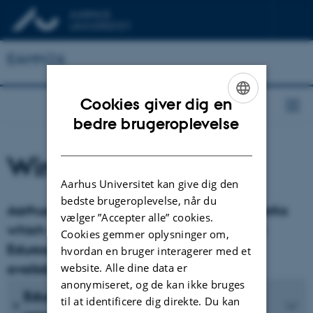
EAHN26
Cookies giver dig en
ENGLISH
bedre brugeroplevelse
DANISH
Wireless Network
Aarhus Universitet kan give dig den
bedste brugeroplevelse, når du
Aarhus University has three wireless networks
vælger ”Accepter alle” cookies.
which can be used all over AU. Guides for
Cookies gemmer oplysninger om,
Eduroam, AU-Guest and AU-Gadget are
hvordan en bruger interagerer med et
available here.
website. Alle dine data er
anonymiseret, og de kan ikke bruges
Eduroam – Wireless network for
til at identificere dig direkte. Du kan