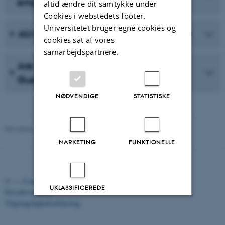
employees and students
altid ændre dit samtykke under
Cookies i webstedets footer.
Universitetet bruger egne cookies og
AU-Guest – wireless network for guests
cookies sat af vores
samarbejdspartnere.
Are you having trouble accessing AU-
Guest?
NØDVENDIGE
STATISTISKE
Revideret 10.03.2026
-
Anna Lena Raab
MARKETING
FUNKTIONELLE
©
—
Cookies på au.dk
UKLASSIFICEREDE
Privatlivspolitik
Tilgængelighedserklæring
Accepter alle