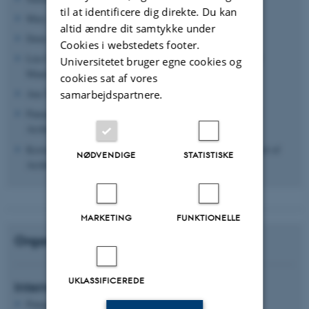
til at identificere dig direkte. Du kan
Mary McLeod, Columbia University
altid ændre dit samtykke under
Denis Ribouillault, Université de Montréal
Cookies i webstedets footer.
Léa-Catherine Szacka, EAHN Vice President, University of
Universitetet bruger egne cookies og
Manchester
cookies sat af vores
Ana Tostões, Instituto Superior Técnico
samarbejdspartnere.
Panayotis Tournikiotis, EAHN President, NTUA School of
Architecture
Kostas Tsiambaos, Chair EAHN Athens 2024, NTUA School of
NØDVENDIGE
STATISTISKE
Architecture
MARKETING
FUNKTIONELLE
Organizing Committee
UKLASSIFICEREDE
Internal Members
Panagiotis Farantatos, Aarhus University