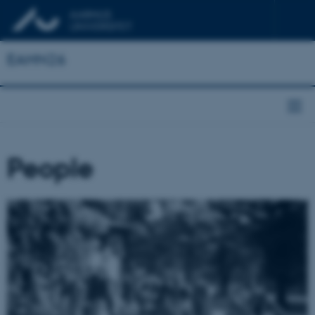
EAHN26
People