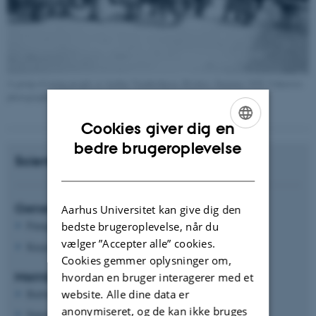
A group of young people at Aarhus Vandrerhjem, Riiskov, Summer 1939. Unknown
photographer. Århus Stiftstidendes billedsamling, Erhvervsarkivet.
Cookies giver dig en
ENGLISH
bedre brugeroplevelse
Scientific Committee
DANISH
General Chairs EAHN Aarhus 2026
Aarhus Universitet kan give dig den
Panagiotis Farantatos, Aarhus University
bedste brugeroplevelse, når du
vælger ”Accepter alle” cookies.
Kasper Lægring, Aarhus University
Cookies gemmer oplysninger om,
Members
hvordan en bruger interagerer med et
website. Alle dine data er
Barbara Arciszewska, University of Warsaw
anonymiseret, og de kan ikke bruges
Samantha Martin, University College Dublin