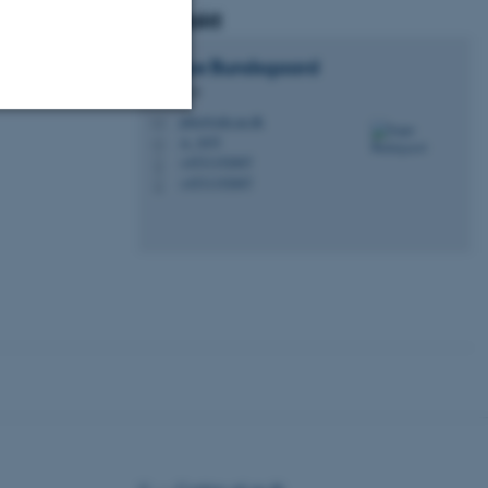
Kontakt
Jeppe
Bundsgaard
Professor
jebu@edu.au.dk
M
A, 307f
H
Uklassificerede
+4531192607
P
+4531192607
P
ere nogle
rer uden disse
 vores CMS-udbyder,
identificere en backend-
bruger er logget ind i