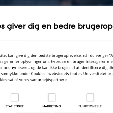
ndlæg fra konferencen
Få 'Digitale kompete
s giver dig en bedre brugerop
gratis
ndlæg fra konferencen
Bogen 'Digitale
kompetencer' med
 om ICILS
resultater og perspektiver
fra ICILS-undersøgelsen
itet kan give dig den bedste brugeroplevelse, når du vælger ”A
-konferencen
udkommer 20. november
es gemmer oplysninger om, hvordan en bruger interagerer med
på Aarhus
er anonymiseret, og de kan ikke bruges til at identificere dig d
Universitetsforlag.
t samtykke under Cookies i webstedets footer. Universitetet br
te internationale undersøgelse af,
Bestil bogen
kies sat af vores samarbejdspartnere.
 til med skoleelevers computer- og
etencer. Resultaterne offentliggøres
Alle deltagere i
nde 20. november.
konferencen får et gratis
eksemplar.
g godt 110 skoler med ca. 1800
ssetrin. Konferencen indledes med
STATISTISKE
MARKETING
FUNKTIONELLE
resultaterne og pressekonference med