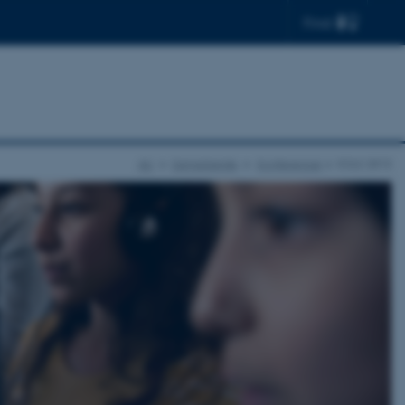
Find
AU
Samarbejde
Konferencer
ICILS 2013