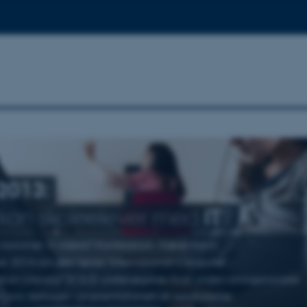
2013:
kan skoleelever med
IT
?
 kommer vi videre? Konference i København
r 2014 om den første 'International Computer
tion Literacy
'
(ICILS)-undersøgelse, hvor undervisningsminister
torini deltager i præsentationen af resultaterne.