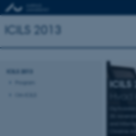
ICILS 2013
ICILS 2013
ICILS 
Program
Hvad 
Om ICILS
Og hvordan
20. novembe
and Informa
Christine An