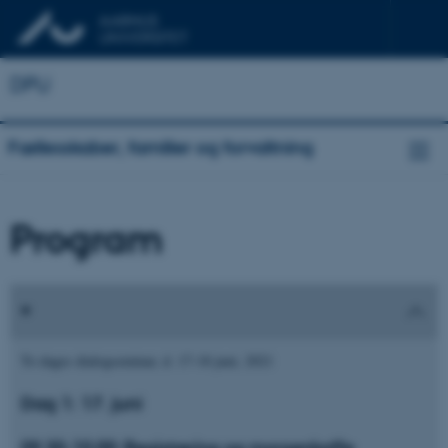
DPU
Fællesskaber, familier og forvaltning
Program
To dages dialogseminar, d. 17-18 juni, 2021
Dag 1: 17. juni
09.30-10.00: Registrering og morgenkaffe