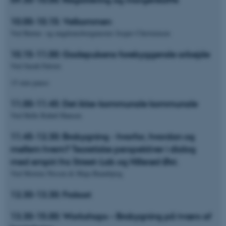
10.00-10.15: Velkommen
Ved Børne- og ungdomsborgmester Jesper Christensen
10.15-11.00: Gadepulsens forebyggende arbejde
Ved Sarah Falster
15 min pause
11.00-11.45: Det ikke-kommunale kommunale
Ved Helle Rabøl Hansen
11.45-12.30: Brobygning - hvorfor, hvordan og
mellem hvem? Teoretiske perspektiver i dialog
med empiri fra Street-Lab og Hillerød Øst.
Ved Morten Nissen & Maja Baunbjerg
12.30-13.30: Frokost
13.30-15.00: Workshops – Brobygning på tværs af