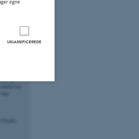
uger egne
g voksne i
ntralt i
ring og
us med lokal
UKLASSIFICEREDE
medleder af
nskab og
ubjektivitet,
 unge
Uklassificerede
ere nogle
f Projekt
rer uden disse