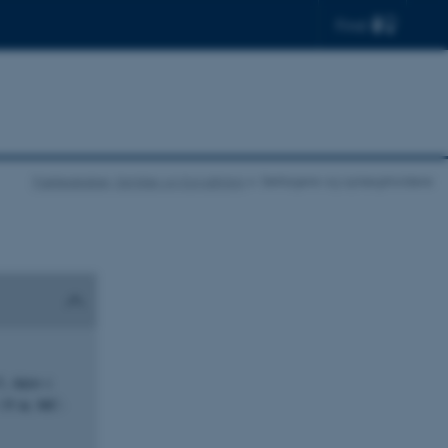
Find
Fællesskaber, familier og forvaltning
Deltagere og oplægsholdere
5, Aktiv i
i 35 år, MC-