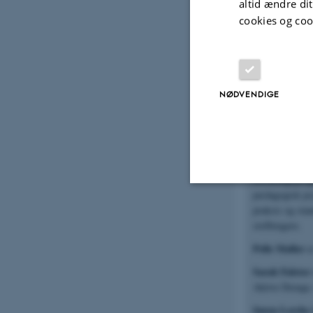
altid ændre di
projektet ’Bro
cookies og coo
marginale posi
hendes forskni
overskridelse a
Lisbeth Bryhl
NØDVENDIGE
social kultur.
Mathilde Støv
Marc Johans
Morten Nisse
forskningspro
pædagogisk psy
praksis og sta
Nødvendige
stofbrugere.
Pelle Møller
er
Nødvendige cooki
Sarah Falster
grundlæggende fu
Aktive Drenge
cookies.
Søren Lerche