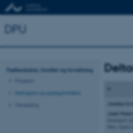
DPU
Delt
Fællesskaber, familier og forvaltning
Program
Deltagere og oplægsholdere
Abdullah El-
Tilmelding
Abdul Wahid 
foreningsliv p
biker, vegetar