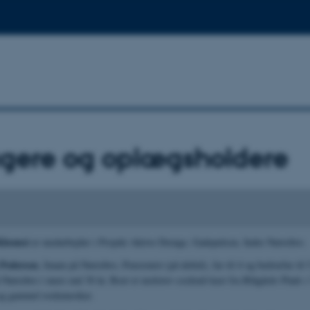
agere og oplægsholdere
Khomsi
er medarbejder i Projekt Aktive Drenge, Gadepulsen, Indre Nørrebro.
Pedersen
, Imam på Nørrebro, Pensionist (på deltid), far til 4 og bedstefar til 
å Nørrebro i mere end 30 år, Boet et molotov-cocktail-kast fra Blågårds Plads 
 og gammel rockmusiker.