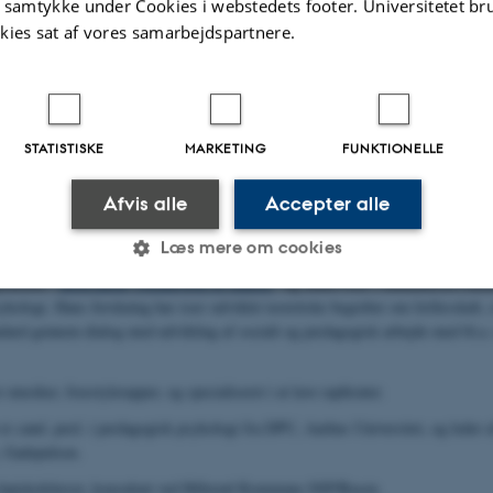
t samtykke under Cookies i webstedets footer. Universitetet br
bygning og fællesskabende praksis’. Hendes forskningsområde er børn, unge o
kies sat af vores samarbejdspartnere.
tioner, og hun arbejder med kombinationer af forskning og praksisudvikling. Ce
ng står hendes teori om såkaldte grænsefællesskaber, som kan medvirke til læ
f marginalisering.
er kulturmedarbejder i Københavns kommune, Kapelvej 44 - dit kommunale h
STATISTISKE
MARKETING
FUNKTIONELLE
ring
er medarbejder i Projekt Aktive Drenge, Gadepulsen, Indre Nørrebro.
Afvis alle
Accepter alle
son
er afdelingsleder hos Københavns kommune og leder af Gadepulsen.
Læs mere om cookies
n
er ph.d., dr. psych. og professor MSO ved DPU, Aarhus Universitet. Han er 
grammet “
Motivation, Pædagogik og ledelse
” og underviser i uddannelsesvide
kologi. Hans forskning har især udviklet teoretiske begreber om fællesskab, s
ndard gennem dialog med udvikling af socialt og pædagogisk arbejde med bl.a.
Statistiske
Marketing
Funktionelle
 musiker, freestylerapper, og specialiseret i at lave rapferater.
es hjælper med at gøre hjemmesiden brugbar ved at aktiv
er cand. pæd. i pædagogisk psykologi fra DPU, Aarhus Universitet, og leder a
nktioner som navigation mm. Hjemmesiden kan ikke funge
, Gadepulsen.
højskolelærer, konsulent ved Hillerød Kommune SSP/Basen.