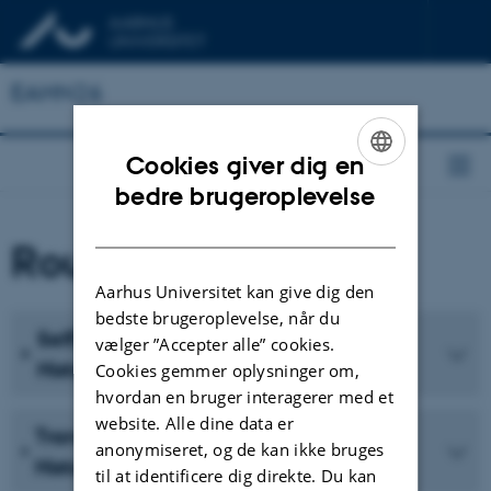
EAHN26
Cookies giver dig en
ENGLISH
bedre brugeroplevelse
DANISH
Roundtables
Aarhus Universitet kan give dig den
bedste brugeroplevelse, når du
Self(Hi)Stories: The “I” in Architectural
vælger ”Accepter alle” cookies.
Historiography
Cookies gemmer oplysninger om,
hvordan en bruger interagerer med et
website. Alle dine data er
Transmedia Architecture Archive:
anonymiseret, og de kan ikke bruges
Historical Knowledge in the AI Era
til at identificere dig direkte. Du kan