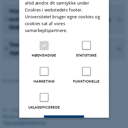
altid ændre dit samtykke under
Cookies i webstedets footer.
Women’s Collective Organizing in
Universitetet bruger egne cookies og
Architecture: From the Grassroots to the
cookies sat af vores
Global, 1960-2020
samarbejdspartnere.
Teaching Architectural Histories in the
Age of Global Polycrisis
NØDVENDIGE
STATISTISKE
Revideret 12.01.2026
-
Panagiotis Farantatos
MARKETING
FUNKTIONELLE
UKLASSIFICEREDE
©
—
Cookies på au.dk
Privatlivspolitik
Accepter alle
Tilgængelighedserklæring