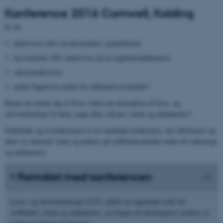
Konference 2016 Comwell, Kolding
Er du
underviser eller læsekonsulent i grundskolen
læsevejleder eller underviser på en ungdomsuddannelse
voksenunderviser
anden fagperson inden for uddannelsesområdet?
Kunne du tænke dig at få ny viden om anvendelse af læse- og
skriveteknologi til børn, unge eller voksne i skole og uddannelse?
Ordblinde og it-konferencen er en samlende konference, der informerer og
deler ny national viden og praksis på ordblindeområdet inden for teknologi
og uddannelse.
Formålet med konferencen
Læse- og skriveteknologi (LST) spiller en afgørende rolle for
ordblinde i skole og uddannelse, og brugen af teknologien i praksis er