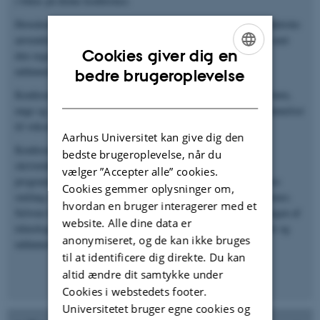
i fokus på denne konference.
Hovedemnerne for konferencen er således den pædagogiske/didaktiske
anvendelse af teknologi i forskellige undervisningssituationer, samt
Cookies giver dig en
den organisatoriske og konkrete implementering på
ENGLISH
uddannelsesområdet.
bedre brugeroplevelse
DANISH
Konferencen omhandler brugen af læse- og skriveteknologi til børn,
unge og voksne fra grundskole, over ungdoms- og erhvervsuddannelser
til voksen- og videregående uddannelser.
Aarhus Universitet kan give dig den
Konferencen sætter fokus på brug af konkrete læse- og
bedste brugeroplevelse, når du
skriveteknologiske løsninger, både i form af særligt udviklede
vælger ”Accepter alle” cookies.
programmer, men også i form af de løsninger, der i stadigt større
Cookies gemmer oplysninger om,
omfang er bredt tilgængelige på computere, tablets og smartphones.
hvordan en bruger interagerer med et
Selvom fokus vil være på ordblindes anvendelse af LST, vil brugen af
website. Alle dine data er
teknologien til inklusion, undervisning og læring for alle i skole og
anonymiseret, og de kan ikke bruges
uddannelse også være centralt på konferencen.
til at identificere dig direkte. Du kan
altid ændre dit samtykke under
Cookies i webstedets footer.
Universitetet bruger egne cookies og