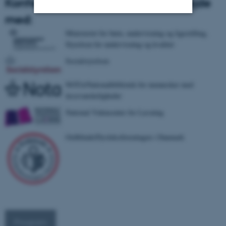
Konferencen arrangeres i samarbejde
med:
Nødvendige
Statistiske
Marketing
Ministeriet for børn, undervisning og ligestilling,
Styrelsen for undervisning og kvalitet
Funktionelle
Uklassificerede
Socialstyrelsen
NOTA/Nationalbibliotek for mennesker med
Nødvendige cookies hjælper
læsevanskeligheder
med at gøre hjemmesiden
National Videncenter for Læsning
brugbar ved at aktivere nogle
grundlæggende funktioner
Ordblinde/Dysleksiforeningen i Danmark
som navigation mm.
Hjemmesiden kan ikke
fungerer uden disse cookies.
Navn
Udbyder / Domæne
Program
be_typo_user
TYPO3 Association