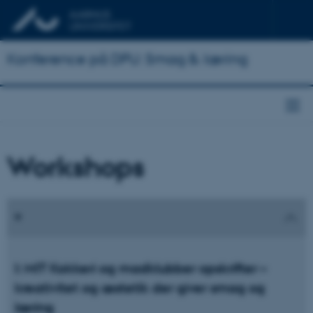
Konference på DPU: Smag & læring
Workshops
I: MIT Kokkeri og madklubber opskrifter –
kreativitet og æstetik der giver smag og
læring