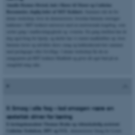
Amalie Dynnes Ørsted, kok i Haver til Maver og Cathrine
Rosenmeier, daglig leder af MIT Kokkeri.
Sammen står de for
denne workshop, hvor de demonstrerer, hvordan børnene overtager
køkkenet i MIT kokkeri-universet med en motiverende kogebog, som
sætter gang i madlavningsglæde og -evnerne. En gang imellem har de
dog også brug for hjælp, og derfor har vi startet madklubber op, hvor
børnene lærer og udvikler deres smag og køkkenkreativitet sammen
med pædagoger eller frivillige. I denne workshop får du en
smagsprøve på MIT kokkeri Madklub og giver dit eget bud på en
smagfuld mug cake.
II: Smag i alle fag – lad smagen være en
æstetisk driver for læring
E-læringskonsulent Thomas Brahe og videnskabelig assistent
Cathrine Terkelsen, DPU og UCL
, demonstrerer Smag for Livets