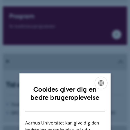
Program
Se konferenceprogrammet
Tid og sted:
Cookies giver dig en
ENGLISH
bedre brugeroplevelse
Tirsdag 12. marts 2019 kl. 9:30-16:00
DANISH
DPU, Aarhus Universitet, Tuborgvej 164, 2400 København NV
Aarhus Universitet kan give dig den
bedste brugeroplevelse, når du