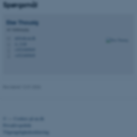
Spørgsmål
esctx
Microsoft Corporation
.login.microsoftonline.com
Else
Thousig
fpc
Microsoft Corporation
AC-fuldmægtig
login.microsoftonline.com
ett@edu.au.dk
M
A, 314b
H
__cf_bm
Cloudflare Inc.
+4521669649
P
.pure.au.dk
+4521669649
P
__cf_bm
Cloudflare Inc.
.linkedin.com
Revideret 12.01.2026
__cf_bm
Cloudflare Inc.
.twitter.com
©
—
Cookies på au.dk
Privatlivspolitik
Tilgængelighedserklæring
ARRAffinitySameSite
Microsoft Corporation