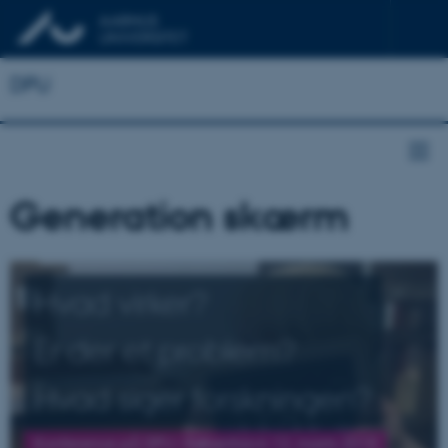
DPU
Generation skærm
Hvad virker?
Er der et problem?
Hvad siger forskningen?
Konference på DPU i København 12. marts 2019