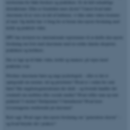
territorium for både forskere og praktikere. Er de helt uskadelige
distraktioner. Eller er fremtiden mere dyster? Uanset hvad lader
skærmene til at være en del af kulturen, vi ikke uden videre kommer
af med. Og derfor har vi brug for at forene den nyeste forskning med
kritik og praktisk viden.
DPU har inviteret tre internationale topstemmer til at drøfte den nyeste
forskning om livet med skærmene med en række danske eksperter,
praktikere og kritikere.
Der er lagt op til både viden, kritik og nuancer, på vejen imod
praktiske svar:
Påvirker skærmene børn og unge psykologisk – eller er det et
spørgsmål om normer, tid og prioriteter? Hvad er i orden for små
børn? Har ungdomsgenerationen det skidt – og hvornår handler det
eventuelt om mobilen eller sociale medier? Hvad stiller man op rent
praktisk? I skolen? Derhjemme? I børnehaven? Hvad laver
t(w)eenagerne overhovedet på skærmen?
Kort sagt: Hvad siger den nyeste forskning om ”generation skærm” –
og hvad betyder det i praksis?