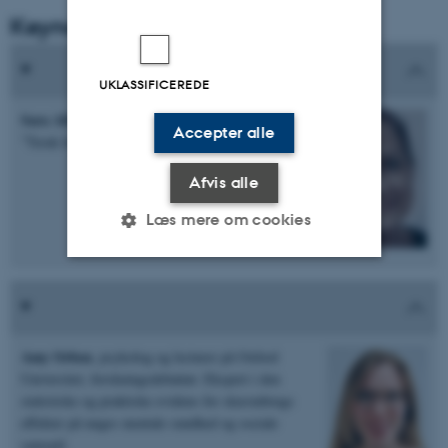
Keynotes
UKLASSIFICEREDE
Sara Alfort
, journalist på Zetland, forfatter til
Accepter alle
”Tænk hvis du ikke afgør dit barns fremtid”
Afvis alle
Læs mere om cookies
Nødvendige
Statistiske
Marketing
Funktionelle
Uklassificerede
Amy Orben
, psykolog og lecturer på Oxford
Universitet, forskningsdebattør. Ekspert i den
statistiske og praktiske evidens for skærmbrugs
Nødvendige cookies hjælper
effekter på unges mentale sundhed og sociale
med at gøre hjemmesiden
samspil.