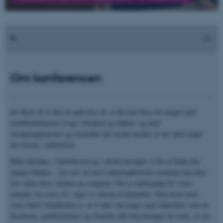
Om konferencen
De fleste af os har en oplevelse af, at det kan blive for meget med
mobiltelefonernes evige vibration og lokken, og med
streamingtjenester og venskaber på sociale medier er der altid noget
der frister i onlinelivet.
Både hjemme, i børnehaven og i skolen kæmper vi for at finde den
rigtige balance – for selv de mest teknologikritiske stemmer kan ikke
leve uden deres telefon og computer. Det er nødvendigt for vores
arbejde, for vores liv, siger vi voksne til hinanden. Men hvad med
vores børn? Sandheden er, at vi ikke ved noget med sikkerhed, men at
Facebook, mobiltelefoner og Youtube alle bekymringer til trods, er nyt