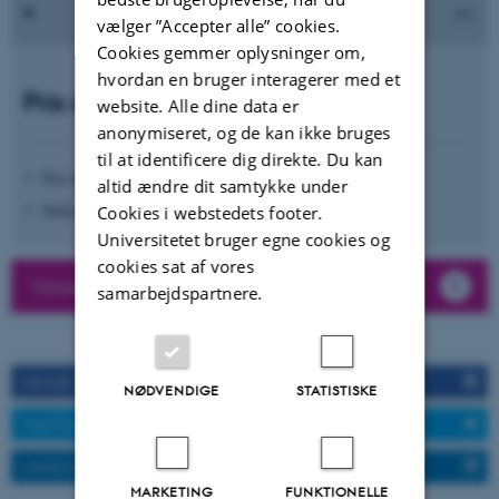
vælger ”Accepter alle” cookies.
Cookies gemmer oplysninger om,
hvordan en bruger interagerer med et
Pris og tilmelding:
website. Alle dine data er
anonymiseret, og de kan ikke bruges
til at identificere dig direkte. Du kan
Pris for deltagelse: 1.250,00 kr. (inkl. moms)
altid ændre dit samtykke under
Nedsat pris for studerende: 450 kr. (inkl. moms)
Cookies i webstedets footer.
Universitetet bruger egne cookies og
cookies sat af vores
Tilmeld dig her
samarbejdspartnere.
FACEBOOK
NØDVENDIGE
STATISTISKE
TWITTER
LINKEDIN
MARKETING
FUNKTIONELLE